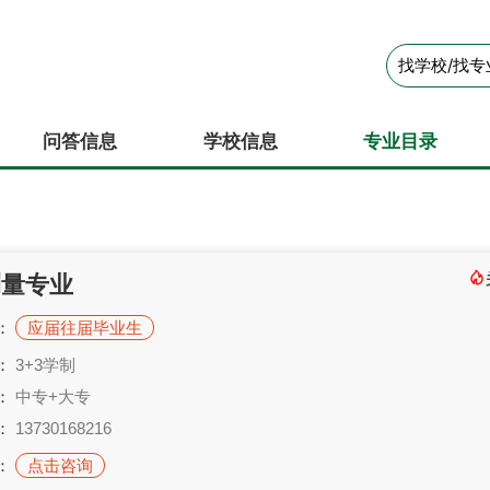
问答信息
学校信息
专业目录
测量专业
：
应届往届毕业生
：
3+3学制
：
中专+大专
：
13730168216
：
点击咨询