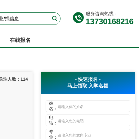
服务咨询热线：
13730168216
在线报名
关注人数：
114
- 快速报名 -
马上领取
入学名额
姓
名：
电
话：
专
业：