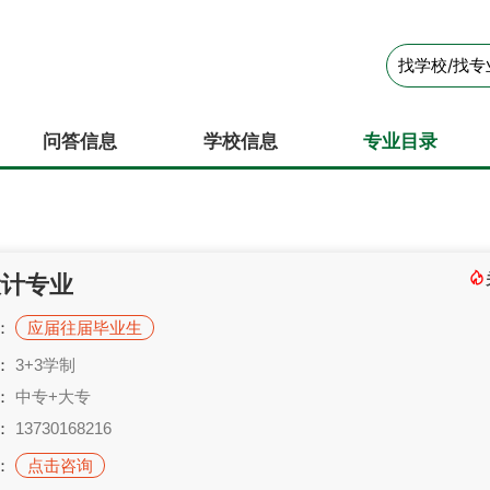
问答信息
学校信息
专业目录
设计专业
：
应届往届毕业生
：
3+3学制
：
中专+大专
：
13730168216
：
点击咨询