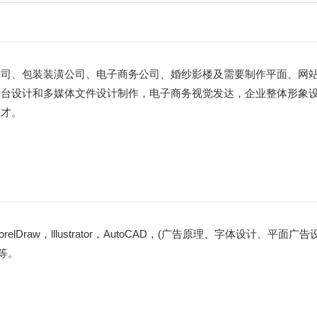
公司、包装装潢公司、电子商务公司、婚纱影楼及需要制作平面、网
前台设计和多媒体文件设计制作，电子商务视觉发达，企业整体形象
人才。
elDraw，lllustrator，AutoCAD，(广告原理、字体设计、平面广
等。