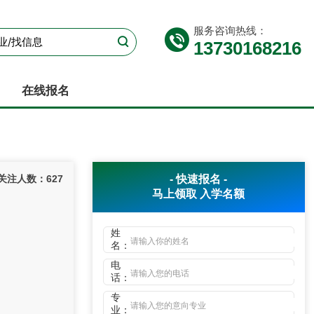
服务咨询热线：
13730168216
在线报名
关注人数：
627
- 快速报名 -
马上领取
入学名额
姓
名：
电
话：
专
业：