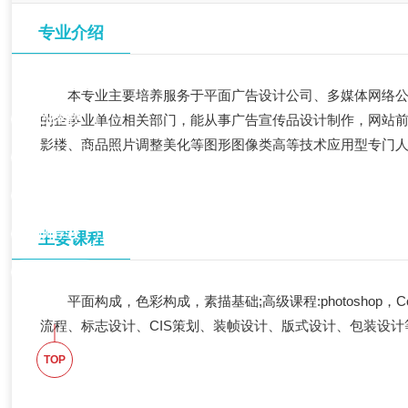
专业介绍
快速升学通道
本专业主要培养服务于平面广告设计公司、多媒体网络
职业学校
的企事业单位相关部门，能从事广告宣传品设计制作，网站
影楼、商品照片调整美化等图形图像类高等技术应用型专门
空中乘务
高铁动车
幼师学校
主要课程
学前教育
平面构成，色彩构成，素描基础;高级课程:photoshop，Cor
流程、标志设计、CIS策划、装帧设计、版式设计、包装设计
TOP