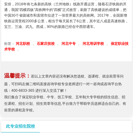
安排，2018年有七条新的高铁（兰州地铁）线路开通运营，随着石济铁路的开
通，我国“四横四纵”高铁网中的“四横”正式收官，刷新了高铁建设的成绩单，把
中国30个省级城市和直辖市拉进了一张世界最大的高铁网。2017年，全国新增
铁路运营里程2000多公里，相当于每天延长了6公里，其中近八成是高速铁路，
宝兰、兰渝、武九、西成，90%的新路已经在中西部通车。
标签：
河北职校
、
石家庄技校
、
河北中专
、
河北培训学校
、
保定职业技
术学校
、
温馨提示：
若以上文章内容还没有解决您选校、选课程、就业前景等问
题，可扫码左侧二维码直接咨询学校专业老师进行一对一咨询或咨询平台热
线：400-6833-365 进行深入交流了解！
我们集合了保定职业学校、中专、技工学校、五年制大专学校的招生信息、招
生课程、招生计划、招生简章等信息,平台致力于帮助学员选择适合自己的、有
前景的课程及学校。
此专业招生院校