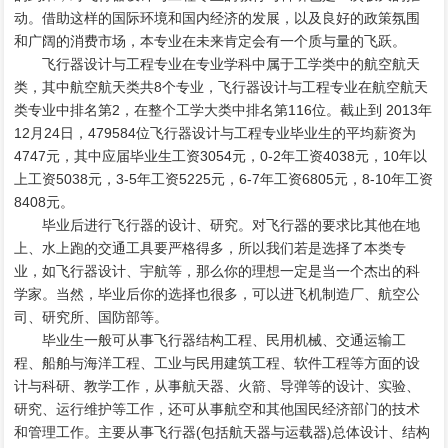
动。借助这样的国际环境和国内经济的发展，以及良好的政策氛围
和广阔的消费市场，本专业在未来肯定会有一个质与量的飞跃。
飞行器设计与工程专业在专业学科中属于工学类中的航空航天
类，其中航空航天类共8个专业，飞行器设计与工程专业在航空航天
类专业中排名第2，在整个工学大类中排名第116位。截止到 2013年
12月24日，479584位飞行器设计与工程专业毕业生的平均薪资为
4747元，其中应届毕业生工资3054元，0-2年工资4038元，10年以
上工资5038元，3-5年工资5225元，6-7年工资6805元，8-10年工资
8408元。
毕业后进行飞行器的设计、研究。对飞行器的要求比其他在地
上、水上跑的交通工具要严格得多，所以我们若是选择了本类专
业，如飞行器设计、宇航等，那么你的理想一定是当一个杰出的科
学家。当然，毕业后你的选择也很多，可以进飞机制造厂、航空公
司、研究所、国防部等。
毕业生一般可从事飞行器结构工程、民用机械、交通运输工
程、船舶与海洋工程、工业与民用建筑工程、软件工程等方面的设
计与科研、教学工作，从事航天器、火箭、导弹等的设计、实验、
研究、运行维护等工作，还可从事航空和其他国民经济部门的技术
和管理工作。主要从事飞行器(包括航天器与运载器)总体设计、结构