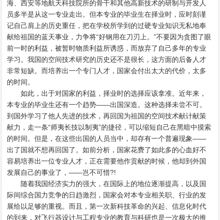
海、西安等地航天科技院所的骨干和其他高新技术的研制与开发人
员多半是从这一专业走出。但本专业的毕业生在择业时，应时刻谨
记自己肩上的历史重任，把在学校所学到的过硬专业知识无私地奉
献给祖国的蓝天事业，力争将“好钢用在刀刃上。”不要因为贪图了眼
前一时的利益，被暂时物质利益所诱惑，而放弃了自己多年的专业
学习。我国的空间技术研究的历史还不是很长，这方面的后备人才
非常短缺。而培养出一个专门人才，国家会付出太大的代价，太多
的时间。
如此，出于对国家的利益，择业时的选择应该拿准。近年来，
本专业的毕业生还有一个趋势――出国深造。这种选择未尝不可。
到国外学习了他人先进的技术，再回国为祖国的空间技术献计献策
献力，走一条“师夷长技以制夷”的捷径，可以缩短自己在黑暗中摸索
的时间。但是，在这些出国的人员当中，却存有一个普遍现象――
出了国就不想再回国了。如前分析，国家花费了如此多的心血好不
容易培养出一位专业人才，正在需要他作贡献的时候，他却到外国
发展自己的事业了，――岂不可惜?!
随着我国经济实力的强大，在国际上的地位逐渐提高，以及国
际间综合国力竞争的日趋激烈，国家会对本专业相关职、行业的发
展给以足够的重视。而且，第一次新科技革命的兴起、信息化时代
的到来，对飞行器设计与工程专业的教育与科研也是一次极大的推