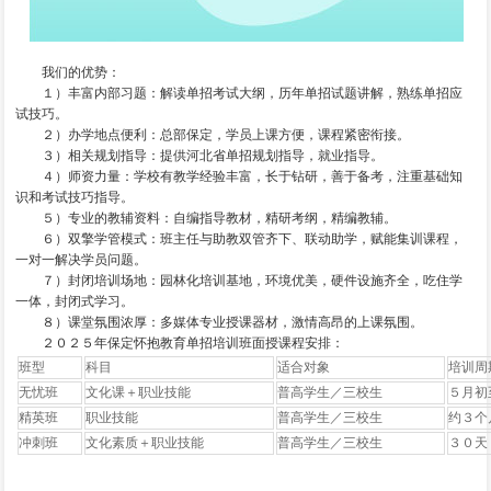
我们的优势：
１）丰富内部习题：解读单招考试大纲，历年单招试题讲解，熟练单招应
试技巧。
２）办学地点便利：总部保定，学员上课方便，课程紧密衔接。
３）相关规划指导：提供河北省单招规划指导，就业指导。
４）师资力量：学校有教学经验丰富，长于钻研，善于备考，注重基础知
识和考试技巧指导。
５）专业的教辅资料：自编指导教材，精研考纲，精编教辅。
６）双擎学管模式：班主任与助教双管齐下、联动助学，赋能集训课程，
一对一解决学员问题。
７）封闭培训场地：园林化培训基地，环境优美，硬件设施齐全，吃住学
一体，封闭式学习。
８）课堂氛围浓厚：多媒体专业授课器材，激情高昂的上课氛围。
２０２５年保定怀抱教育单招培训班面授课程安排：
班型
科目
适合对象
培训周
无忧班
文化课＋职业技能
普高学生／三校生
５月初
精英班
职业技能
普高学生／三校生
约３个
冲刺班
文化素质＋职业技能
普高学生／三校生
３０天